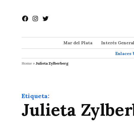
Saltar
al
Facebook
Instagram
Twitter
contenido
Mar del Plata
Interés Genera
Enlaces 
Home
»
Julieta Zylberberg
Etiqueta:
Julieta Zylbe