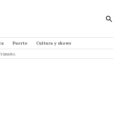
Open
Punto Noticias
Search
Noticias de Mar del Plata
ca
Puerto
Cultura y shows
ránsito.