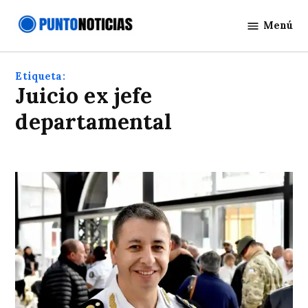
Saltar
Menú
al
Punto
contenido
Noticias
Etiqueta:
Juicio ex jefe
departamental