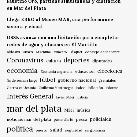
Faustino Oro, partidas simultáneas y distinción
en Mar del Plata
Llega ERRO al Museo MAR, una performance
sonora y visual
OSSE avanza con una licitación para completar
redes de agua y cloacas en El Martillo
anses
aldosivi
Básquet
concejo deliberante
Argentina
aumento
Coronavirus
deportes
cultura
diputados
economía
elecciones
educación
Economía argentina
fútbol
gobierno nacional
gremiales
fin de semana largo
indec
inflación
Guerra en Ucrania
Guillermo Montenegro
informe
Interés General
Javier Milei
justicia
mar del plata
música
Milei
policiales
noticias mar del plata
pesca
parte diario
política
salud
puerto
seguridad
sergio massa