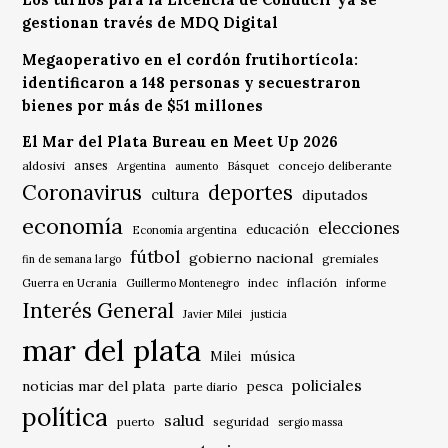
Los turnos para la Licencia de Conducir ya se
gestionan través de MDQ Digital
Megaoperativo en el cordón frutihortícola:
identificaron a 148 personas y secuestraron
bienes por más de $51 millones
El Mar del Plata Bureau en Meet Up 2026
anses
aldosivi
Básquet
concejo deliberante
Argentina
aumento
Coronavirus
deportes
cultura
diputados
economía
elecciones
educación
Economía argentina
fútbol
gobierno nacional
gremiales
fin de semana largo
indec
inflación
Guerra en Ucrania
Guillermo Montenegro
informe
Interés General
Javier Milei
justicia
mar del plata
música
Milei
policiales
noticias mar del plata
pesca
parte diario
política
salud
puerto
seguridad
sergio massa