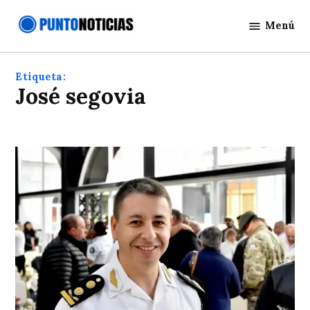
Saltar
Menú
al
Punto
contenido
Noticias
Etiqueta:
José segovia