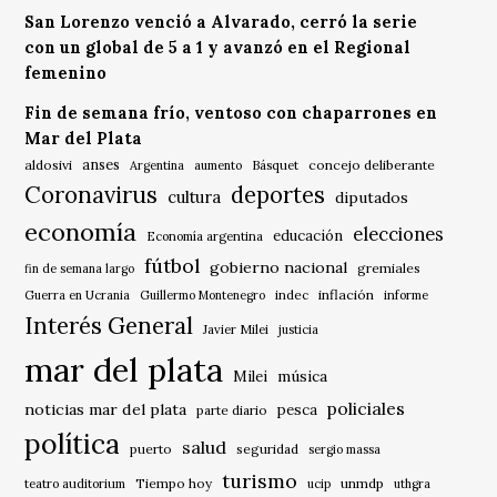
San Lorenzo venció a Alvarado, cerró la serie
con un global de 5 a 1 y avanzó en el Regional
femenino
Fin de semana frío, ventoso con chaparrones en
Mar del Plata
anses
aldosivi
Básquet
concejo deliberante
Argentina
aumento
Coronavirus
deportes
cultura
diputados
economía
elecciones
educación
Economía argentina
fútbol
gobierno nacional
gremiales
fin de semana largo
indec
inflación
Guerra en Ucrania
Guillermo Montenegro
informe
Interés General
Javier Milei
justicia
mar del plata
música
Milei
policiales
noticias mar del plata
pesca
parte diario
política
salud
puerto
seguridad
sergio massa
turismo
Tiempo hoy
unmdp
teatro auditorium
ucip
uthgra