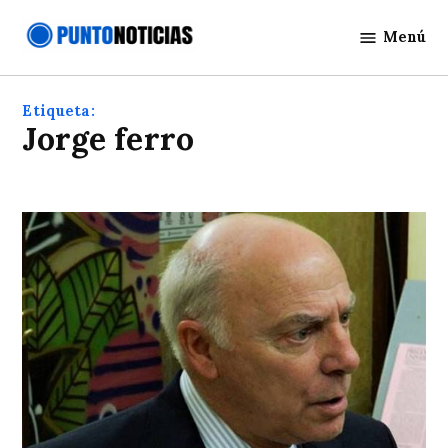
Saltar
Menú
al
Punto
contenido
Noticias
Etiqueta:
Jorge ferro