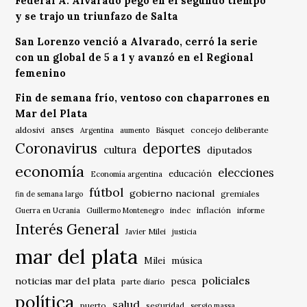
Federal A: Alvarado pegó en el segundo tiempo
y se trajo un triunfazo de Salta
San Lorenzo venció a Alvarado, cerró la serie
con un global de 5 a 1 y avanzó en el Regional
femenino
Fin de semana frío, ventoso con chaparrones en
Mar del Plata
anses
aldosivi
Básquet
concejo deliberante
Argentina
aumento
Coronavirus
deportes
cultura
diputados
economía
elecciones
educación
Economía argentina
fútbol
gobierno nacional
gremiales
fin de semana largo
indec
inflación
Guerra en Ucrania
Guillermo Montenegro
informe
Interés General
Javier Milei
justicia
mar del plata
música
Milei
policiales
noticias mar del plata
pesca
parte diario
política
salud
puerto
seguridad
sergio massa