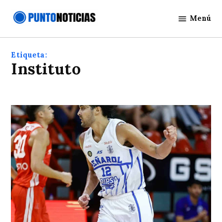
Saltar
Menú
al
Punto
contenido
Noticias
Etiqueta:
instituto