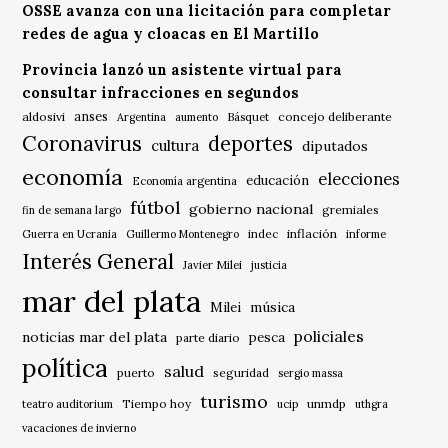
OSSE avanza con una licitación para completar
redes de agua y cloacas en El Martillo
Provincia lanzó un asistente virtual para
consultar infracciones en segundos
anses
aldosivi
Básquet
concejo deliberante
Argentina
aumento
Coronavirus
deportes
cultura
diputados
economía
elecciones
educación
Economía argentina
fútbol
gobierno nacional
gremiales
fin de semana largo
indec
inflación
Guerra en Ucrania
Guillermo Montenegro
informe
Interés General
Javier Milei
justicia
mar del plata
música
Milei
policiales
noticias mar del plata
pesca
parte diario
política
salud
puerto
seguridad
sergio massa
turismo
Tiempo hoy
unmdp
teatro auditorium
ucip
uthgra
vacaciones de invierno