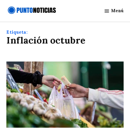
Saltar
Menú
al
Punto
contenido
Noticias
Etiqueta:
Inflación octubre