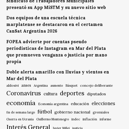
Sindicato de Trabajadores Municipales
presentó su App MiSTM y su nuevo sitio web
Dos equipos de una escuela técnica
marplatense se destacaron en el certamen
CanSat Argentina 2026
FOPEA advierte por cuentas pseudo
periodísticas de Instagram en Mar del Plata
que promueven venganza o justicia por mano
propia
Doble alerta amarillo con lluvias y vientos en
Mar del Plata
anses
aldosivi
Básquet
concejo deliberante
Argentina
aumento
Coronavirus
deportes
cultura
diputados
economía
elecciones
educación
Economía argentina
fútbol
gobierno nacional
gremiales
fin de semana largo
indec
inflación
Guerra en Ucrania
Guillermo Montenegro
informe
Interés General
Javier Milei
justicia