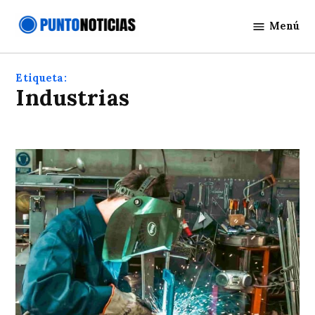
Saltar
Menú
al
Punto
contenido
Noticias
Etiqueta:
industrias