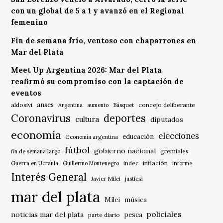
con un global de 5 a 1 y avanzó en el Regional
femenino
Fin de semana frío, ventoso con chaparrones en
Mar del Plata
Meet Up Argentina 2026: Mar del Plata
reafirmó su compromiso con la captación de
eventos
anses
aldosivi
Básquet
concejo deliberante
Argentina
aumento
Coronavirus
deportes
cultura
diputados
economía
elecciones
educación
Economía argentina
fútbol
gobierno nacional
gremiales
fin de semana largo
indec
inflación
Guerra en Ucrania
Guillermo Montenegro
informe
Interés General
Javier Milei
justicia
mar del plata
música
Milei
policiales
noticias mar del plata
pesca
parte diario