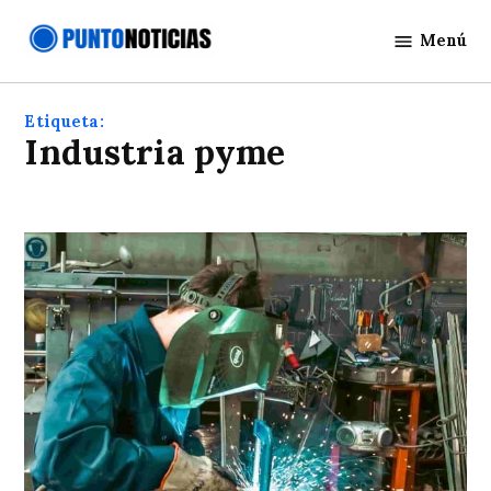
Saltar
Menú
al
Punto
contenido
Noticias
Etiqueta:
Industria pyme