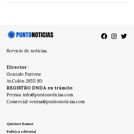
Facebook
Instagra
Twitt
Servicio de noticias.
Director
:
Gonzalo Patrone
Av.Colón 2855 9D
REGISTRO DNDA en trámite
Prensa:
info@puntonoticias.com
Comercial:
ventas@puntonoticias.com
Quienes Somos
Política editorial