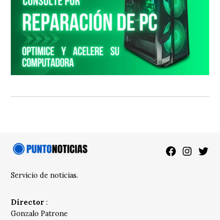
Facebook
Instagra
Twitt
Servicio de noticias.
Director
:
Gonzalo Patrone