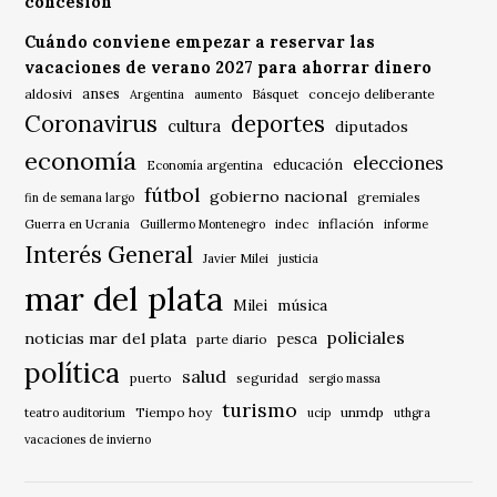
concesión
Cuándo conviene empezar a reservar las
vacaciones de verano 2027 para ahorrar dinero
anses
aldosivi
Básquet
concejo deliberante
Argentina
aumento
Coronavirus
deportes
cultura
diputados
economía
elecciones
educación
Economía argentina
fútbol
gobierno nacional
gremiales
fin de semana largo
indec
inflación
Guerra en Ucrania
Guillermo Montenegro
informe
Interés General
Javier Milei
justicia
mar del plata
música
Milei
policiales
noticias mar del plata
pesca
parte diario
política
salud
puerto
seguridad
sergio massa
turismo
Tiempo hoy
unmdp
teatro auditorium
ucip
uthgra
vacaciones de invierno