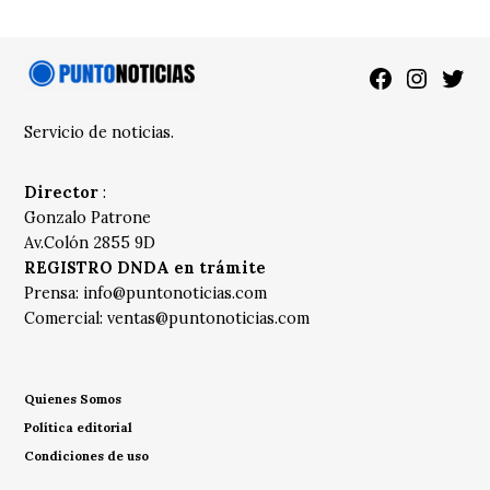
Facebook
Instagra
Twitt
Servicio de noticias.
Director
:
Gonzalo Patrone
Av.Colón 2855 9D
REGISTRO DNDA en trámite
Prensa:
info@puntonoticias.com
Comercial:
ventas@puntonoticias.com
Quienes Somos
Política editorial
Condiciones de uso