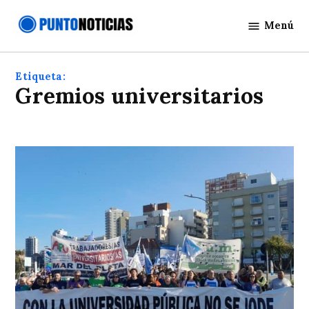
Saltar
Menú
al
Punto
contenido
Noticias
Etiqueta:
Gremios universitarios