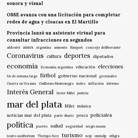
sonora y visual
OSSE avanza con una licitación para completar
redes de agua y cloacas en El Martillo
Provincia lanzó un asistente virtual para
consultar infracciones en segundos
anses
aldosivi
Básquet
concejo deliberante
Argentina
aumento
Coronavirus
deportes
cultura
diputados
economía
elecciones
educación
Economía argentina
fútbol
gobierno nacional
gremiales
fin de semana largo
indec
inflación
Guerra en Ucrania
Guillermo Montenegro
informe
Interés General
Javier Milei
justicia
mar del plata
música
Milei
policiales
noticias mar del plata
pesca
parte diario
política
salud
puerto
seguridad
sergio massa
turismo
Tiempo hoy
unmdp
teatro auditorium
ucip
uthgra