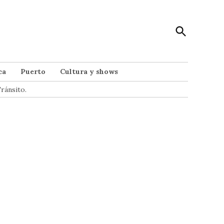
Open
Punto Noticias
Search
Noticias de Mar del Plata
ca
Puerto
Cultura y shows
ránsito.