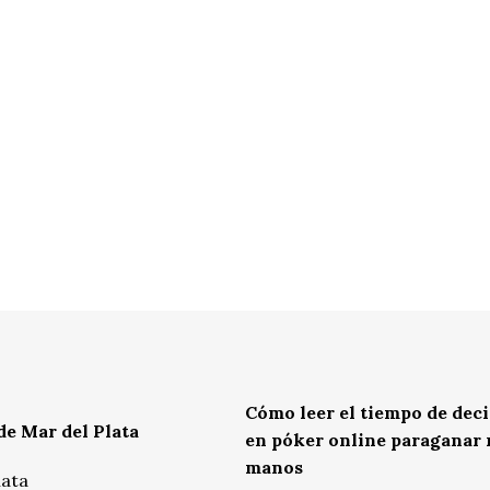
Cómo leer el tiempo de dec
de Mar del Plata
en póker online paraganar
manos
lata