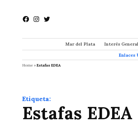
Saltar
al
Facebook
Instagram
Twitter
contenido
Mar del Plata
Interés Genera
Enlaces 
Home
»
Estafas EDEA
Etiqueta:
Estafas EDEA