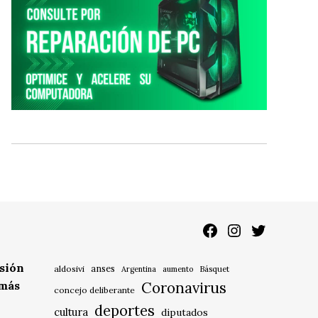
Facebook
Instagram
Twitter
isión
anses
aldosivi
Básquet
Argentina
aumento
 más
Coronavirus
concejo deliberante
deportes
cultura
diputados