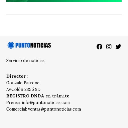
Facebook
Instagra
Twitt
Servicio de noticias.
Director
:
Gonzalo Patrone
Av.Colón 2855 9D
REGISTRO DNDA en trámite
Prensa:
info@puntonoticias.com
Comercial:
ventas@puntonoticias.com