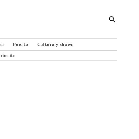
Open
Punto Noticias
Search
Noticias de Mar del Plata
ca
Puerto
Cultura y shows
ránsito.