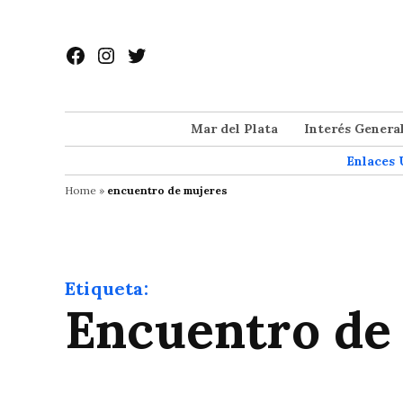
Saltar
al
Facebook
Instagram
Twitter
contenido
Mar del Plata
Interés Genera
Enlaces 
Home
»
encuentro de mujeres
Etiqueta:
encuentro de