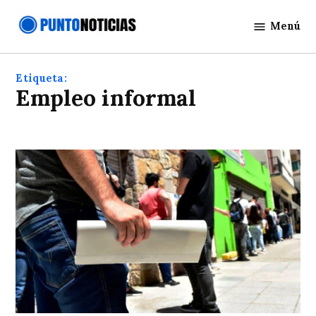
Saltar
Menú
al
Punto
contenido
Noticias
Etiqueta:
empleo informal