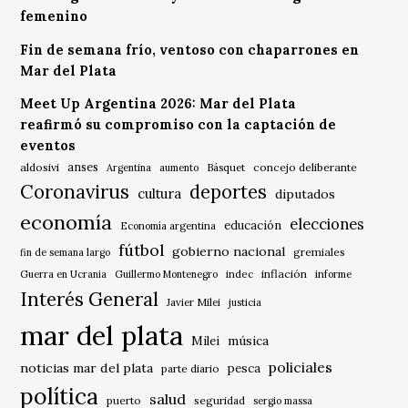
femenino
Fin de semana frío, ventoso con chaparrones en
Mar del Plata
Meet Up Argentina 2026: Mar del Plata
reafirmó su compromiso con la captación de
eventos
anses
aldosivi
Básquet
concejo deliberante
Argentina
aumento
Coronavirus
deportes
cultura
diputados
economía
elecciones
educación
Economía argentina
fútbol
gobierno nacional
gremiales
fin de semana largo
indec
inflación
Guerra en Ucrania
Guillermo Montenegro
informe
Interés General
Javier Milei
justicia
mar del plata
música
Milei
policiales
noticias mar del plata
pesca
parte diario
política
salud
puerto
seguridad
sergio massa