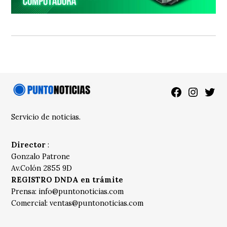
Facebook
Instagra
Twitt
Servicio de noticias.
Director
:
Gonzalo Patrone
Av.Colón 2855 9D
REGISTRO DNDA en trámite
Prensa:
info@puntonoticias.com
Comercial:
ventas@puntonoticias.com