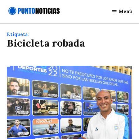
Saltar
Menú
al
Punto
contenido
Noticias
Etiqueta:
Bicicleta robada