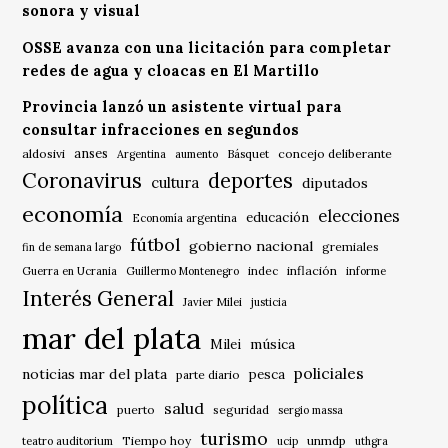
sonora y visual
OSSE avanza con una licitación para completar
redes de agua y cloacas en El Martillo
Provincia lanzó un asistente virtual para
consultar infracciones en segundos
anses
aldosivi
Básquet
concejo deliberante
Argentina
aumento
Coronavirus
deportes
cultura
diputados
economía
elecciones
educación
Economía argentina
fútbol
gobierno nacional
gremiales
fin de semana largo
indec
inflación
Guerra en Ucrania
Guillermo Montenegro
informe
Interés General
Javier Milei
justicia
mar del plata
música
Milei
policiales
noticias mar del plata
pesca
parte diario
política
salud
puerto
seguridad
sergio massa
turismo
Tiempo hoy
unmdp
teatro auditorium
ucip
uthgra