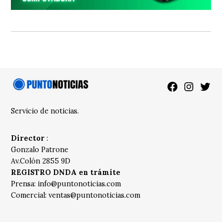
Facebook
Instagra
Twitt
Servicio de noticias.
Director
:
Gonzalo Patrone
Av.Colón 2855 9D
REGISTRO DNDA en trámite
Prensa:
info@puntonoticias.com
Comercial:
ventas@puntonoticias.com