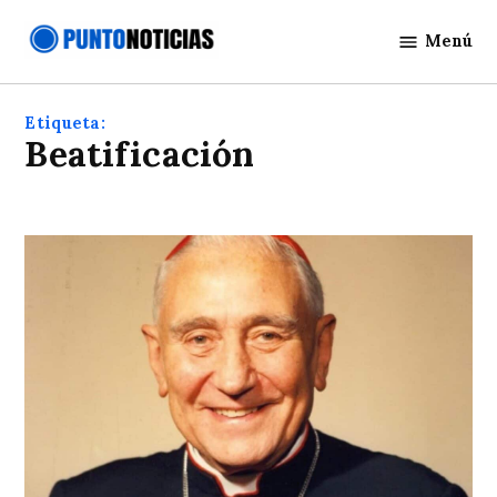
Saltar
Menú
al
Punto
contenido
Noticias
Etiqueta:
beatificación