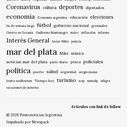
Coronavirus
deportes
cultura
diputados
economía
elecciones
educación
Economía argentina
fútbol
gobierno nacional
gremiales
fin de semana largo
indec
inflación
Guerra en Ucrania
Guillermo Montenegro
informe
Interés General
Javier Milei
justicia
mar del plata
música
Milei
policiales
noticias mar del plata
pesca
parte diario
política
salud
puerto
seguridad
sergio massa
turismo
Tiempo hoy
unmdp
teatro auditorium
ucip
uthgra
vacaciones de invierno
Articulos con link do follow
© 2026 Puntonoticias Argentina
Impulsado por Newspack