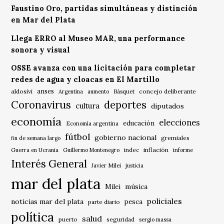
Faustino Oro, partidas simultáneas y distinción
en Mar del Plata
Llega ERRO al Museo MAR, una performance
sonora y visual
OSSE avanza con una licitación para completar
redes de agua y cloacas en El Martillo
anses
aldosivi
Básquet
concejo deliberante
Argentina
aumento
Coronavirus
deportes
cultura
diputados
economía
elecciones
educación
Economía argentina
fútbol
gobierno nacional
gremiales
fin de semana largo
indec
inflación
Guerra en Ucrania
Guillermo Montenegro
informe
Interés General
Javier Milei
justicia
mar del plata
música
Milei
policiales
noticias mar del plata
pesca
parte diario
política
salud
puerto
seguridad
sergio massa