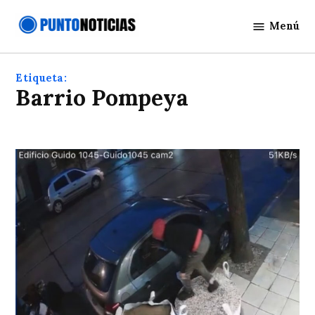
Saltar
Menú
al
Punto
contenido
Noticias
Etiqueta:
Barrio Pompeya