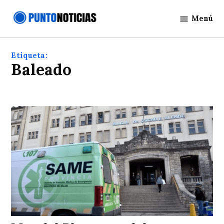
Saltar
Menú
al
Punto
contenido
Noticias
Etiqueta:
baleado