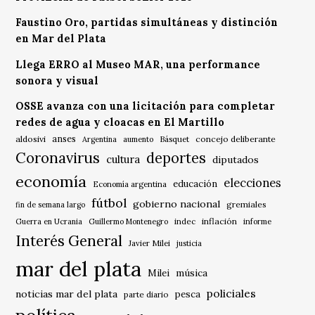
Faustino Oro, partidas simultáneas y distinción
en Mar del Plata
Llega ERRO al Museo MAR, una performance
sonora y visual
OSSE avanza con una licitación para completar
redes de agua y cloacas en El Martillo
anses
aldosivi
Básquet
concejo deliberante
Argentina
aumento
Coronavirus
deportes
cultura
diputados
economía
elecciones
educación
Economía argentina
fútbol
gobierno nacional
gremiales
fin de semana largo
indec
inflación
Guerra en Ucrania
Guillermo Montenegro
informe
Interés General
Javier Milei
justicia
mar del plata
música
Milei
policiales
noticias mar del plata
pesca
parte diario