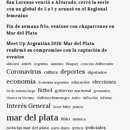
San Lorenzo venció a Alvarado, cerró la serie
con un global de 5 a 1 y avanzó en el Regional
femenino
Fin de semana frío, ventoso con chaparrones en
Mar del Plata
Meet Up Argentina 2026: Mar del Plata
reafirmó su compromiso con la captación de
eventos
anses
aldosivi
Básquet
concejo deliberante
Argentina
aumento
Coronavirus
deportes
cultura
diputados
economía
elecciones
educación
Economía argentina
fútbol
gobierno nacional
gremiales
fin de semana largo
indec
inflación
Guerra en Ucrania
Guillermo Montenegro
informe
Interés General
Javier Milei
justicia
mar del plata
música
Milei
policiales
noticias mar del plata
pesca
parte diario