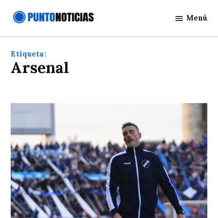
Saltar
Menú
al
Punto
contenido
Noticias
Etiqueta:
arsenal