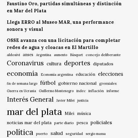
Faustino Oro, partidas simultáneas y distinción
en Mar del Plata
Llega ERRO al Museo MAR, una performance
sonora y visual
OSSE avanza con una licitación para completar
redes de agua y cloacas en El Martillo
anses
aldosivi
Básquet
concejo deliberante
Argentina
aumento
Coronavirus
deportes
cultura
diputados
economía
elecciones
educación
Economía argentina
fútbol
gobierno nacional
gremiales
fin de semana largo
indec
inflación
Guerra en Ucrania
Guillermo Montenegro
informe
Interés General
Javier Milei
justicia
mar del plata
música
Milei
policiales
noticias mar del plata
pesca
parte diario
política
salud
puerto
seguridad
sergio massa