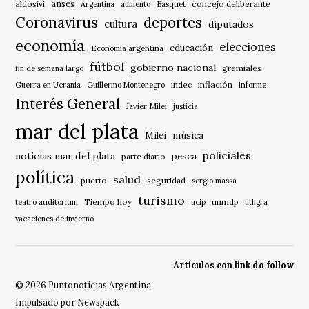
anses
aldosivi
Básquet
concejo deliberante
Argentina
aumento
Coronavirus
deportes
cultura
diputados
economía
elecciones
educación
Economía argentina
fútbol
gobierno nacional
gremiales
fin de semana largo
indec
inflación
Guerra en Ucrania
Guillermo Montenegro
informe
Interés General
Javier Milei
justicia
mar del plata
música
Milei
policiales
noticias mar del plata
pesca
parte diario
política
salud
puerto
seguridad
sergio massa
turismo
Tiempo hoy
unmdp
teatro auditorium
ucip
uthgra
vacaciones de invierno
Articulos con link do follow
© 2026 Puntonoticias Argentina
Impulsado por Newspack