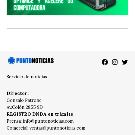
Facebook
Instagra
Twitt
Servicio de noticias.
Director
:
Gonzalo Patrone
Av.Colón 2855 9D
REGISTRO DNDA en trámite
Prensa:
info@puntonoticias.com
Comercial:
ventas@puntonoticias.com