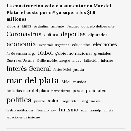
La construcción volvió a aumentar en Mar del
Plata: el costo por m² ya supera los $1,9
millones
anses
aldosivi
Básquet
concejo deliberante
Argentina
aumento
Coronavirus
deportes
cultura
diputados
economía
elecciones
educación
Economía argentina
fútbol
gobierno nacional
gremiales
fin de semana largo
indec
inflación
Guerra en Ucrania
Guillermo Montenegro
informe
Interés General
Javier Milei
justicia
mar del plata
música
Milei
policiales
noticias mar del plata
pesca
parte diario
política
salud
puerto
seguridad
sergio massa
turismo
Tiempo hoy
unmdp
teatro auditorium
ucip
uthgra
vacaciones de invierno