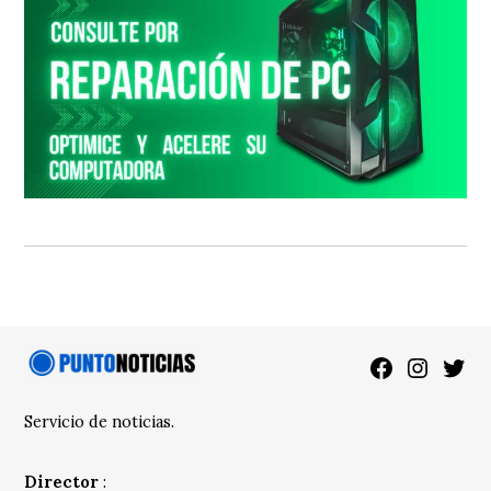
Facebook
Instagra
Twitt
Servicio de noticias.
Director
: