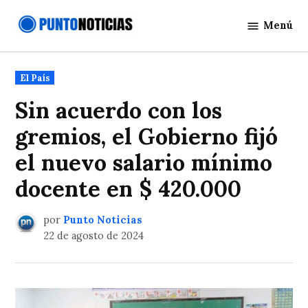
Saltar
Menú
al
Punto
contenido
Noticias
Publicado
El País
en
Sin acuerdo con los
gremios, el Gobierno fijó
el nuevo salario mínimo
docente en $ 420.000
por
Punto Noticias
22 de agosto de 2024