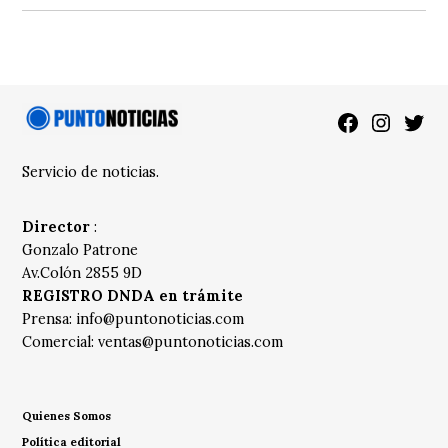
Facebook
Instagra
Twitt
Servicio de noticias.
Director
:
Gonzalo Patrone
Av.Colón 2855 9D
REGISTRO DNDA en trámite
Prensa:
info@puntonoticias.com
Comercial:
ventas@puntonoticias.com
Quienes Somos
Política editorial