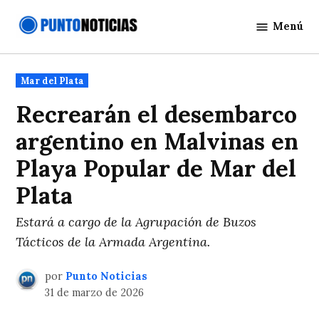
Saltar
Menú
al
Punto
contenido
Noticias
Publicado
Mar del Plata
en
Recrearán el desembarco
argentino en Malvinas en
Playa Popular de Mar del
Plata
Estará a cargo de la Agrupación de Buzos
Tácticos de la Armada Argentina.
por
Punto Noticias
31 de marzo de 2026