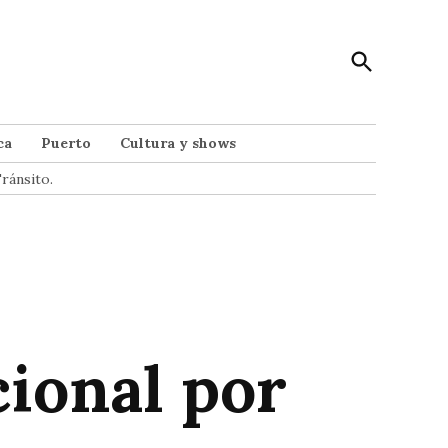
Open
Punto Noticias
Search
Noticias de Mar del Plata
ca
Puerto
Cultura y shows
ránsito.
cional por