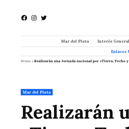
Saltar
al
Facebook
Instagram
Twitter
contenido
Mar del Plata
Interés Genera
Enlaces 
Home
»
Realizarán una Jornada nacional por «Tierra, Techo y
Publicado
Mar del Plata
en
Realizarán 