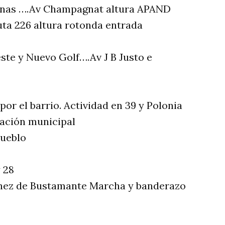
vinas ….Av Champagnat altura APAND
ta 226 altura rotonda entrada
ste y Nuevo Golf….Av J B Justo e
or el barrio. Actividad en 39 y Polonia
gación municipal
pueblo
y 28
chez de Bustamante Marcha y banderazo