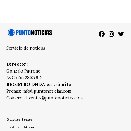
Facebook
Instagra
Twitt
Servicio de noticias.
Director
:
Gonzalo Patrone
Av.Colón 2855 9D
REGISTRO DNDA en trámite
Prensa:
info@puntonoticias.com
Comercial:
ventas@puntonoticias.com
Quienes Somos
Política editorial