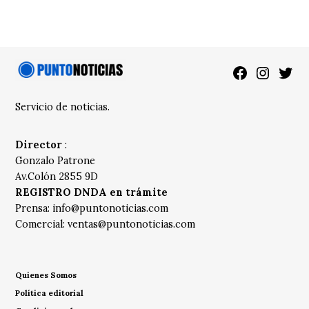
Facebook
Instagra
Twitt
Servicio de noticias.
Director
:
Gonzalo Patrone
Av.Colón 2855 9D
REGISTRO DNDA en trámite
Prensa:
info@puntonoticias.com
Comercial:
ventas@puntonoticias.com
Quienes Somos
Política editorial