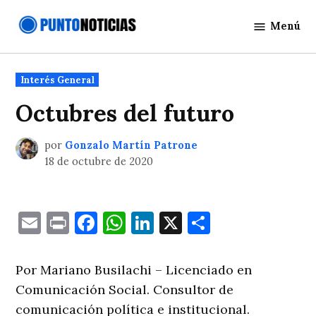
Saltar
Menú
al
Punto
contenido
Noticias
Publicado
Interés General
en
Octubres del futuro
por
Gonzalo Martín Patrone
18 de octubre de 2020
Email
Print
Facebook
WhatsApp
LinkedIn
X
Comparti
Por Mariano Busilachi – Licenciado en
Comunicación Social. Consultor de
comunicación política e institucional.