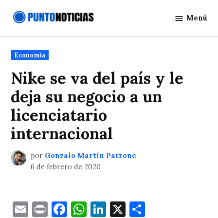
Saltar
Menú
al
Punto
contenido
Noticias
Publicado
Economía
en
Nike se va del país y le
deja su negocio a un
licenciatario
internacional
por
Gonzalo Martín Patrone
6 de febrero de 2020
Email
Print
Facebook
WhatsApp
LinkedIn
X
Comparti