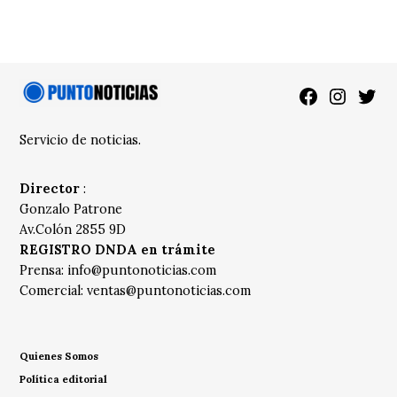
Facebook
Instagra
Twitt
Servicio de noticias.
Director
:
Gonzalo Patrone
Av.Colón 2855 9D
REGISTRO DNDA en trámite
Prensa:
info@puntonoticias.com
Comercial:
ventas@puntonoticias.com
Quienes Somos
Política editorial