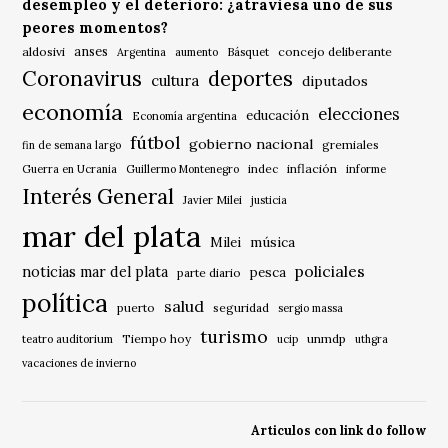
desempleo y el deterioro: ¿atraviesa uno de sus
peores momentos?
anses
aldosivi
Básquet
concejo deliberante
Argentina
aumento
Coronavirus
deportes
cultura
diputados
economía
elecciones
educación
Economía argentina
fútbol
gobierno nacional
gremiales
fin de semana largo
indec
inflación
Guerra en Ucrania
Guillermo Montenegro
informe
Interés General
Javier Milei
justicia
mar del plata
música
Milei
policiales
noticias mar del plata
pesca
parte diario
política
salud
puerto
seguridad
sergio massa
turismo
Tiempo hoy
unmdp
teatro auditorium
ucip
uthgra
vacaciones de invierno
Articulos con link do follow