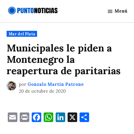
Saltar
Menú
al
Punto
contenido
Noticias
Publicado
Mar del Plata
en
Municipales le piden a
Montenegro la
reapertura de paritarias
por
Gonzalo Martín Patrone
20 de octubre de 2020
Email
Print
Facebook
WhatsApp
LinkedIn
X
Comparti