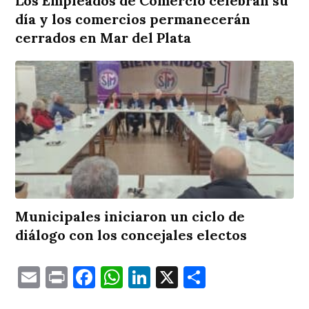
Los Empleados de Comercio celebran su
día y los comercios permanecerán
cerrados en Mar del Plata
Municipales iniciaron un ciclo de
diálogo con los concejales electos
Email
Print
Facebook
WhatsApp
LinkedIn
X
Comparti