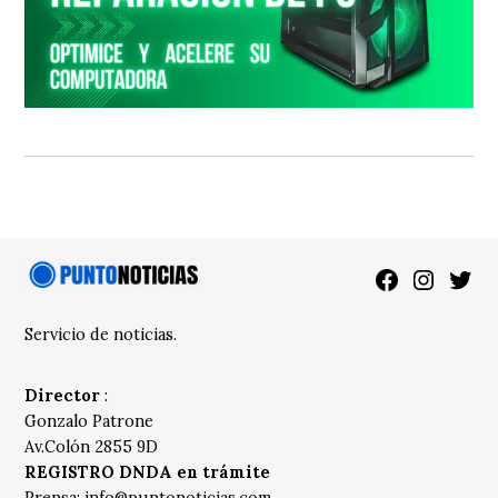
Facebook
Instagra
Twitt
Servicio de noticias.
Director
:
Gonzalo Patrone
Av.Colón 2855 9D
REGISTRO DNDA en trámite
Prensa:
info@puntonoticias.com