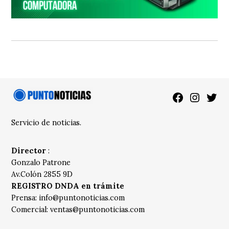
Facebook
Instagra
Twitt
Servicio de noticias.
Director
:
Gonzalo Patrone
Av.Colón 2855 9D
REGISTRO DNDA en trámite
Prensa:
info@puntonoticias.com
Comercial:
ventas@puntonoticias.com