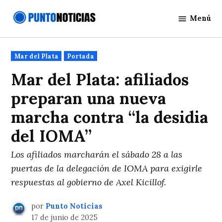
Saltar
Menú
al
Punto
contenido
Noticias
Publicado
Mar del Plata
Portada
en
Mar del Plata: afiliados
preparan una nueva
marcha contra “la desidia
del IOMA”
Los afiliados marcharán el sábado 28 a las
puertas de la delegación de IOMA para exigirle
respuestas al gobierno de Axel Kicillof.
por
Punto Noticias
17 de junio de 2025