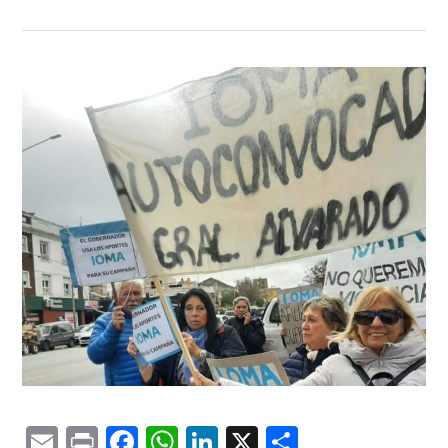
Email
Print
Facebook
WhatsApp
LinkedIn
X
Comparti