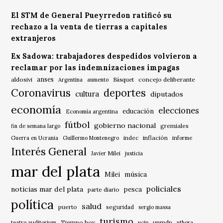
El STM de General Pueyrredon ratificó su
rechazo a la venta de tierras a capitales
extranjeros
Ex Sadowa: trabajadores despedidos volvieron a
reclamar por las indemnizaciones impagas
anses
aldosivi
Básquet
concejo deliberante
Argentina
aumento
Coronavirus
deportes
cultura
diputados
economía
elecciones
educación
Economía argentina
fútbol
gobierno nacional
gremiales
fin de semana largo
indec
inflación
Guerra en Ucrania
Guillermo Montenegro
informe
Interés General
Javier Milei
justicia
mar del plata
música
Milei
policiales
noticias mar del plata
pesca
parte diario
política
salud
puerto
seguridad
sergio massa
turismo
Tiempo hoy
unmdp
teatro auditorium
ucip
uthgra