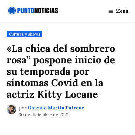
Saltar
Menú
al
Punto
contenido
Noticias
Publicado
Cultura y shows
en
«La chica del sombrero
rosa” pospone inicio de
su temporada por
síntomas Covid en la
actriz Kitty Locane
por
Gonzalo Martín Patrone
30 de diciembre de 2021