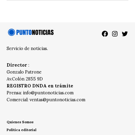
Facebook
Instagra
Twitt
Servicio de noticias.
Director
:
Gonzalo Patrone
Av.Colón 2855 9D
REGISTRO DNDA en trámite
Prensa:
info@puntonoticias.com
Comercial:
ventas@puntonoticias.com
Quienes Somos
Política editorial