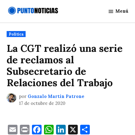
Saltar
Menú
al
Punto
contenido
Noticias
Publicado
Política
en
La CGT realizó una serie
de reclamos al
Subsecretario de
Relaciones del Trabajo
por
Gonzalo Martín Patrone
17 de octubre de 2020
Email
Print
Facebook
WhatsApp
LinkedIn
X
Comparti