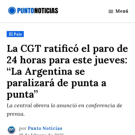
Saltar
Menú
al
Punto
contenido
Noticias
Publicado
El País
en
La CGT ratificó el paro de
24 horas para este jueves:
“La Argentina se
paralizará de punta a
punta”
La central obrera lo anunció en conferencia de
prensa.
por
Punto Noticias