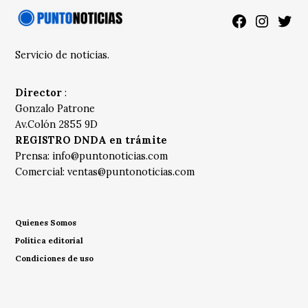
Facebook
Instagra
Twitt
Servicio de noticias.
Director
:
Gonzalo Patrone
Av.Colón 2855 9D
REGISTRO DNDA en trámite
Prensa:
info@puntonoticias.com
Comercial:
ventas@puntonoticias.com
Quienes Somos
Política editorial
Condiciones de uso