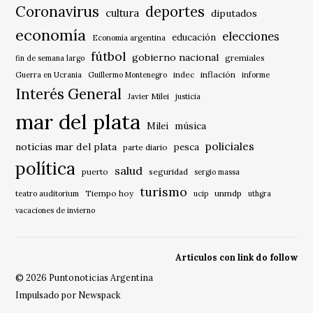
Coronavirus
deportes
cultura
diputados
economía
elecciones
educación
Economía argentina
fútbol
gobierno nacional
gremiales
fin de semana largo
indec
inflación
Guerra en Ucrania
Guillermo Montenegro
informe
Interés General
Javier Milei
justicia
mar del plata
música
Milei
policiales
noticias mar del plata
pesca
parte diario
política
salud
puerto
seguridad
sergio massa
turismo
Tiempo hoy
unmdp
teatro auditorium
ucip
uthgra
vacaciones de invierno
Articulos con link do follow
© 2026 Puntonoticias Argentina
Impulsado por Newspack