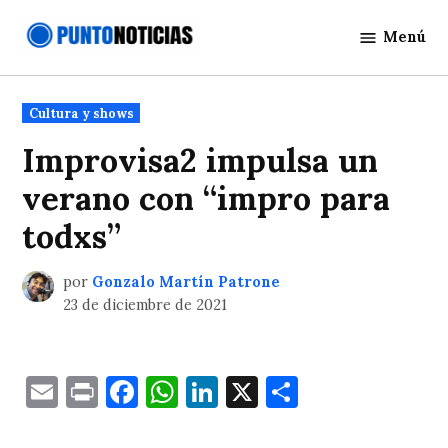
Saltar
Menú
al
Punto
contenido
Noticias
Publicado
Cultura y shows
en
Improvisa2 impulsa un
verano con “impro para
todxs”
por
Gonzalo Martín Patrone
23 de diciembre de 2021
Email
Print
Facebook
WhatsApp
LinkedIn
X
Comparti