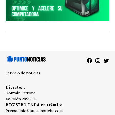
Facebook
Instagra
Twitt
Servicio de noticias.
Director
:
Gonzalo Patrone
Av.Colón 2855 9D
REGISTRO DNDA en trámite
Prensa:
info@puntonoticias.com