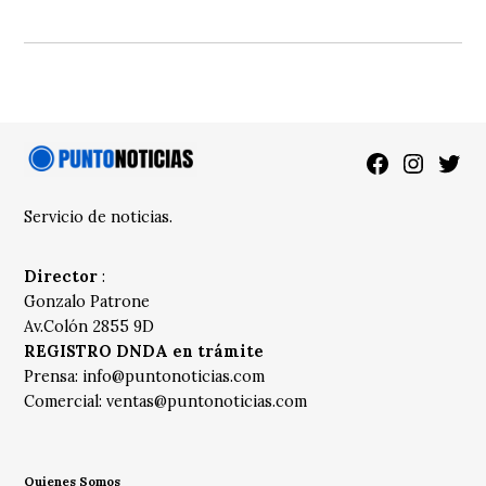
Facebook
Instagra
Twitt
Servicio de noticias.
Director
:
Gonzalo Patrone
Av.Colón 2855 9D
REGISTRO DNDA en trámite
Prensa:
info@puntonoticias.com
Comercial:
ventas@puntonoticias.com
Quienes Somos