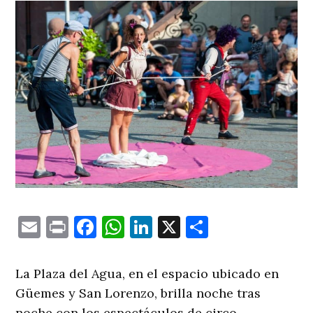
Email
Print
Facebook
WhatsApp
LinkedIn
X
Comparti
La Plaza del Agua, en el espacio ubicado en
Güemes y San Lorenzo, brilla noche tras
noche con los espectáculos de circo