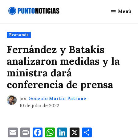
Saltar
Menú
al
Punto
contenido
Noticias
Publicado
Economía
en
Fernández y Batakis
analizaron medidas y la
ministra dará
conferencia de prensa
por
Gonzalo Martín Patrone
10 de julio de 2022
Email
Print
Facebook
WhatsApp
LinkedIn
X
Comparti