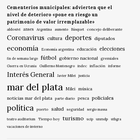
Cementerios municipales: advierten que el
nivel de deterioro «pone en riesgo un
patrimonio de valor irremplazable»
anses
aldosivi
Básquet
concejo deliberante
Argentina
aumento
Coronavirus
deportes
cultura
diputados
economía
elecciones
educación
Economía argentina
fútbol
gobierno nacional
gremiales
fin de semana largo
indec
inflación
Guerra en Ucrania
Guillermo Montenegro
informe
Interés General
Javier Milei
justicia
mar del plata
música
Milei
policiales
noticias mar del plata
pesca
parte diario
política
salud
puerto
seguridad
sergio massa
turismo
Tiempo hoy
unmdp
teatro auditorium
ucip
uthgra
vacaciones de invierno