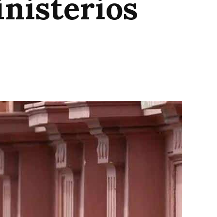
inisterios
.