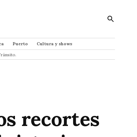
Open
Punto Noticias
Search
Noticias de Mar del Plata
ca
Puerto
Cultura y shows
ránsito.
os recortes