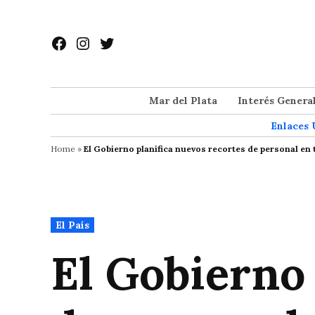
Saltar
al
Facebook
Instagram
Twitter
contenido
Mar del Plata
Interés Genera
Enlaces 
Home
»
El Gobierno planifica nuevos recortes de personal en 
Publicado
El País
en
El Gobierno 