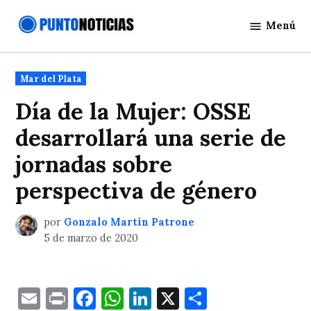
Saltar
Menú
al
Punto
contenido
Noticias
Publicado
Mar del Plata
en
Día de la Mujer: OSSE
desarrollará una serie de
jornadas sobre
perspectiva de género
por
Gonzalo Martín Patrone
5 de marzo de 2020
Email
Print
Facebook
WhatsApp
LinkedIn
X
Comparti