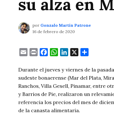
su alza en M
por
Gonzalo Martín Patrone
16 de febrero de 2020
Email
Print
Facebook
WhatsApp
LinkedIn
X
Compa
Durante el jueves y viernes de la pasada
sudeste bonaerense (Mar del Plata, Mir
Ranchos, Villa Gesell, Pinamar, entre ot
y Barrios de Pie, realizaron un releva
referencia los precios del mes de dicie
de la canasta alimentaria.