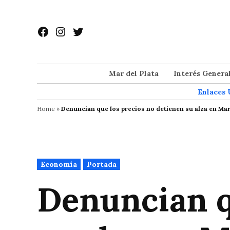
Saltar
al
Facebook
Instagram
Twitter
contenido
Mar del Plata
Interés Genera
Enlaces 
Home
»
Denuncian que los precios no detienen su alza en Mar 
Publicado
Economía
Portada
en
Denuncian q