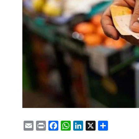
Email
Print
Facebook
WhatsApp
LinkedIn
X
Compa