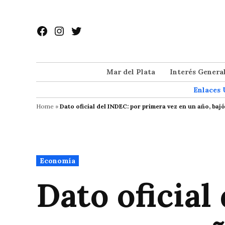
Saltar
al
Facebook
Instagram
Twitter
contenido
Mar del Plata
Interés Genera
Enlaces 
Home
»
Dato oficial del INDEC: por primera vez en un año, bajó
Publicado
Economía
en
Dato oficial