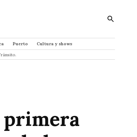
Open
Punto Noticias
Search
Noticias de Mar del Plata
ca
Puerto
Cultura y shows
ránsito.
r primera