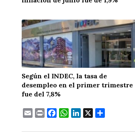
inflación de junio fue de 1,9%
Según el INDEC, la tasa de
desempleo en el primer trimestre
fue del 7,8%
Email
Print
Facebook
WhatsApp
LinkedIn
X
Compa