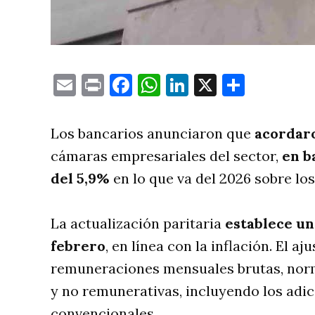
Email
Print
Facebook
WhatsApp
LinkedIn
X
Compa
Los bancarios anunciaron que
acordar
cámaras empresariales del sector,
en b
del 5,9%
en lo que va del 2026 sobre los
La actualización paritaria
establece un
febrero
, en línea con la inflación. El a
remuneraciones mensuales brutas, norma
y no remunerativas, incluyendo los adi
convencionales.