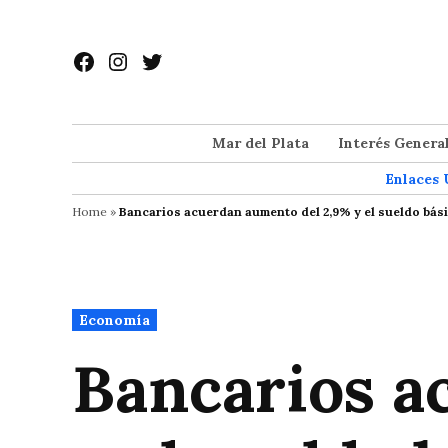
Saltar
al
Facebook
Instagram
Twitter
contenido
Mar del Plata
Interés Genera
Enlaces 
Home
»
Bancarios acuerdan aumento del 2,9% y el sueldo bási
Publicado
Economía
en
Bancarios a