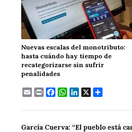
Nuevas escalas del monotributo:
hasta cuándo hay tiempo de
recategorizarse sin sufrir
penalidades
Email
Print
Facebook
WhatsApp
LinkedIn
X
Compa
García Cuerva: “El pueblo está ca