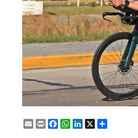
Email
Print
Facebook
WhatsApp
LinkedIn
X
Compa