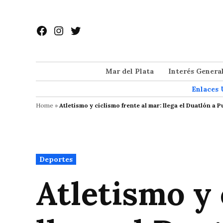
Saltar
al
Facebook
Instagram
Twitter
contenido
Mar del Plata
Interés Genera
Enlaces 
Home
»
Atletismo y ciclismo frente al mar: llega el Duatlón a
Publicado
Deportes
en
Atletismo y 