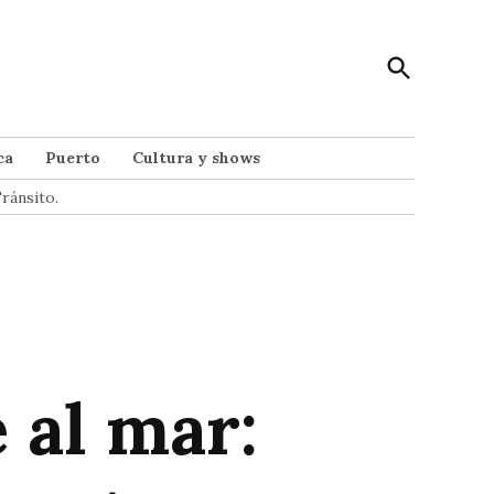
Open
Punto Noticias
Search
Noticias de Mar del Plata
ca
Puerto
Cultura y shows
ránsito.
 al mar: