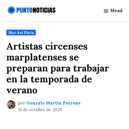
Saltar
Menú
al
Punto
contenido
Noticias
Publicado
Mar del Plata
en
Artistas circenses
marplatenses se
preparan para trabajar
en la temporada de
verano
por
Gonzalo Martín Patrone
31 de octubre de 2020