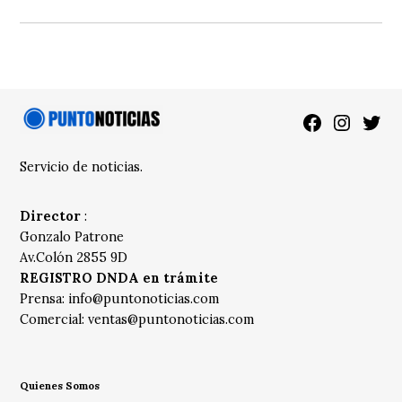
Facebook
Instagra
Twitt
Servicio de noticias.
Director
:
Gonzalo Patrone
Av.Colón 2855 9D
REGISTRO DNDA en trámite
Prensa:
info@puntonoticias.com
Comercial:
ventas@puntonoticias.com
Quienes Somos