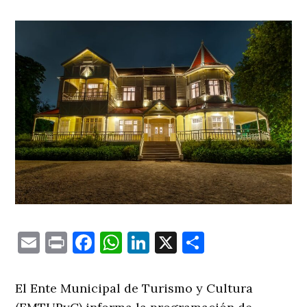
Email
Print
Facebook
WhatsApp
LinkedIn
X
Comparti
El Ente Municipal de Turismo y Cultura