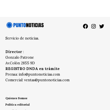
Facebook
Instagra
Twitt
Servicio de noticias.
Director
:
Gonzalo Patrone
Av.Colón 2855 9D
REGISTRO DNDA en trámite
Prensa:
info@puntonoticias.com
Comercial:
ventas@puntonoticias.com
Quienes Somos
Política editorial