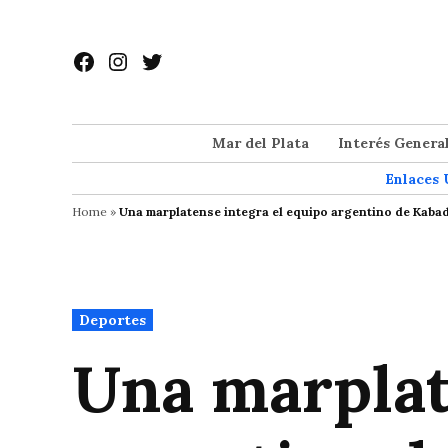
Saltar
al
Facebook
Instagram
Twitter
contenido
Mar del Plata
Interés Genera
Enlaces 
Home
»
Una marplatense integra el equipo argentino de Kabad
Publicado
Deportes
en
Una marplat