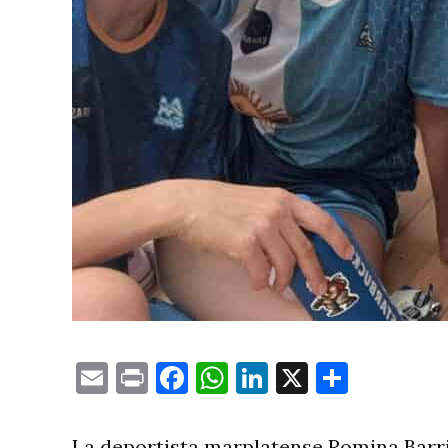
Email
Print
Facebook
WhatsApp
LinkedIn
X
Compa
La deportista marplatense Romina Barri