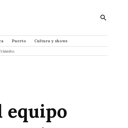
Open
Punto Noticias
Search
Noticias de Mar del Plata
ca
Puerto
Cultura y shows
ránsito.
l equipo