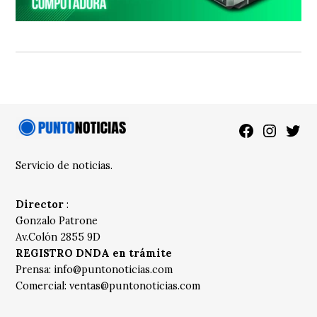
Facebook
Instagra
Twitt
Servicio de noticias.
Director
:
Gonzalo Patrone
Av.Colón 2855 9D
REGISTRO DNDA en trámite
Prensa:
info@puntonoticias.com
Comercial:
ventas@puntonoticias.com