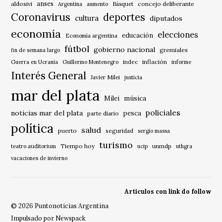
anses
aldosivi
Básquet
concejo deliberante
Argentina
aumento
Coronavirus
deportes
cultura
diputados
economía
elecciones
educación
Economía argentina
fútbol
gobierno nacional
gremiales
fin de semana largo
indec
inflación
Guerra en Ucrania
Guillermo Montenegro
informe
Interés General
Javier Milei
justicia
mar del plata
música
Milei
policiales
noticias mar del plata
pesca
parte diario
política
salud
puerto
seguridad
sergio massa
turismo
Tiempo hoy
unmdp
teatro auditorium
ucip
uthgra
vacaciones de invierno
Articulos con link do follow
© 2026 Puntonoticias Argentina
Impulsado por Newspack