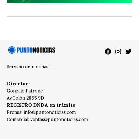
Facebook
Instagra
Twitt
Servicio de noticias.
Director
:
Gonzalo Patrone
Av.Colón 2855 9D
REGISTRO DNDA en trámite
Prensa:
info@puntonoticias.com
Comercial:
ventas@puntonoticias.com